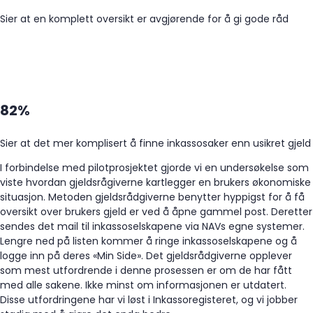
Sier at en komplett oversikt er avgjørende for å gi gode råd
82%
Sier at det mer komplisert å finne inkassosaker enn usikret gjeld
I forbindelse med pilotprosjektet gjorde vi en undersøkelse som
viste hvordan gjeldsrågiverne kartlegger en brukers økonomiske
situasjon. Metoden gjeldsrådgiverne benytter hyppigst for å få
oversikt over brukers gjeld er ved å åpne gammel post. Deretter
sendes det mail til inkassoselskapene via NAVs egne systemer.
Lengre ned på listen kommer å ringe inkassoselskapene og å
logge inn på deres «Min Side». Det gjeldsrådgiverne opplever
som mest utfordrende i denne prosessen er om de har fått
med alle sakene. Ikke minst om informasjonen er utdatert.
Disse utfordringene har vi løst i Inkassoregisteret, og vi jobber