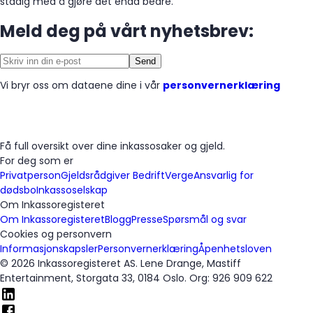
stadig med å gjøre det enda bedre.
Meld deg på vårt nyhetsbrev:
Send
Vi bryr oss om dataene dine i vår
personvernerklæring
Få full oversikt over dine inkassosaker og gjeld.
For deg som er
Privatperson
Gjeldsrådgiver
Bedrift
Verge
Ansvarlig for
dødsbo
Inkassoselskap
Om Inkassoregisteret
Om Inkassoregisteret
Blogg
Presse
Spørsmål og svar
Cookies og personvern
Informasjonskapsler
Personvernerklæring
Åpenhetsloven
© 2026 Inkassoregisteret AS. Lene Drange, Mastiff
Entertainment, Storgata 33, 0184 Oslo. Org: 926 909 622