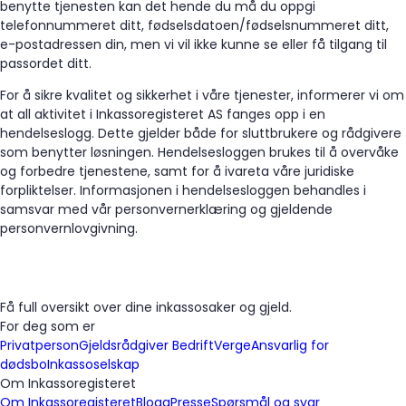
benytte tjenesten kan det hende du må du oppgi
telefonnummeret ditt, fødselsdatoen/fødselsnummeret ditt,
e-postadressen din, men vi vil ikke kunne se eller få tilgang til
passordet ditt.
For å sikre kvalitet og sikkerhet i våre tjenester, informerer vi om
at all aktivitet i Inkassoregisteret AS fanges opp i en
hendelseslogg. Dette gjelder både for sluttbrukere og rådgivere
som benytter løsningen. Hendelsesloggen brukes til å overvåke
og forbedre tjenestene, samt for å ivareta våre juridiske
forpliktelser. Informasjonen i hendelsesloggen behandles i
samsvar med vår personvernerklæring og gjeldende
personvernlovgivning.
Få full oversikt over dine inkassosaker og gjeld.
For deg som er
Privatperson
Gjeldsrådgiver
Bedrift
Verge
Ansvarlig for
dødsbo
Inkassoselskap
Om Inkassoregisteret
Om Inkassoregisteret
Blogg
Presse
Spørsmål og svar