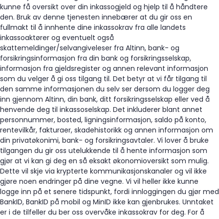
kunne få oversikt over din inkassogjeld og hjelp til å håndtere
den. Bruk av denne tjenesten innebærer at du gir oss en
fullmakt til å innhente dine inkassokrav fra alle landets
inkassoaktører og eventuelt også
skattemeldinger/selvangiveleser fra Altinn, bank- og
forsikringsinformasjon fra din bank og forsikringsselskap,
informasjon fra gjeldsregister og annen relevant informasjon
som du velger å gi oss tilgang til. Det betyr at vi får tilgang til
den samme informasjonen du selv ser dersom du logger deg
inn gjennom Altinn, din bank, ditt forsikringsselskap eller ved å
henvende deg til inkassoselskap. Det inkluderer blant annet
personnummer, bosted, ligningsinformasjon, saldo på konto,
rentevilkår, fakturaer, skadehistorikk og annen informasjon om
din privatøkonimi, bank- og forsikringsavtaler. Vi lover å bruke
tilgangen du gir oss utelukkende til å hente informasjon som
gjør at vi kan gi deg en så eksakt økonomioversikt som mulig.
Dette vil skje via krypterte kommunikasjonskanaler og vil ikke
gjøre noen endringer på dine vegne. Vi vil heller ikke kunne
logge inn på et senere tidspunkt, fordi innloggingen du gjør med
BankID, BankID på mobil og MinID ikke kan gjenbrukes. Unntaket
er i de tilfeller du ber oss overvåke inkassokrav for deg. For å