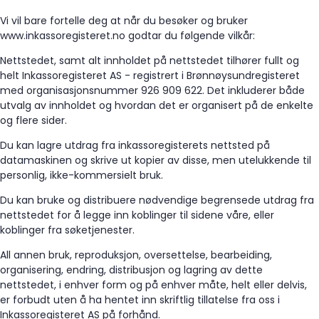
Vi vil bare fortelle deg at når du besøker og bruker
www.inkassoregisteret.no godtar du følgende vilkår:
Nettstedet, samt alt innholdet på nettstedet tilhører fullt og
helt Inkassoregisteret AS - registrert i Brønnøysundregisteret
med organisasjonsnummer 926 909 622. Det inkluderer både
utvalg av innholdet og hvordan det er organisert på de enkelte
og flere sider.
Du kan lagre utdrag fra inkassoregisterets nettsted på
datamaskinen og skrive ut kopier av disse, men utelukkende til
personlig, ikke-kommersielt bruk.
Du kan bruke og distribuere nødvendige begrensede utdrag fra
nettstedet for å legge inn koblinger til sidene våre, eller
koblinger fra søketjenester.
All annen bruk, reproduksjon, oversettelse, bearbeiding,
organisering, endring, distribusjon og lagring av dette
nettstedet, i enhver form og på enhver måte, helt eller delvis,
er forbudt uten å ha hentet inn skriftlig tillatelse fra oss i
Inkassoregisteret AS på forhånd.